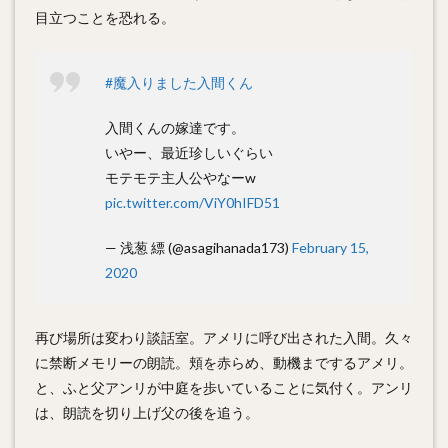
目立つことを恐れる。
#魔入りました入間くん
入間くんの嫁達です。
いやー、最近珍しいぐらい
モテモテ主人公やなーw
pic.twitter.com/ViY0hIFD51
— 浅葱 縹 (@asagihanada173)
February 15,
2020
再び場所は変わり談話室。アメリに呼び出された入間。久々
に禁断メモリーの朗読。頬を赤らめ、動機までするアメリ。
と、ふと父アンリが中庭を歩いていることに気付く。アンリ
は、朗読を切り上げ父の後を追う。