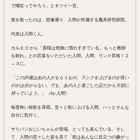
で嘲笑ってやろう」とキツイ一言。
賞を取ったのは、想像通り、入間が所属する
魔具研究師団
。
代表は入間くん。
カルエゴ から「貴様は危険に慣れすぎている。もっと教師
を頼れ」との言葉をいただいた入間。入間、ランク昇格！２
→３に。
「この評価はあの人がもらうもの。ランクを上げるのが良い
のかは分からない。でも、あの人と過ごした証だから大切に
持っていよう。」（by 入間）
毎度怖い校歌を斉唱。堂々と歌い上げる入間。ハッとそんな
自分に気付く。
サリバンおじいちゃんが登場。とっても喜んでいる。そし
て、入間の堂々した姿を見て「前はあんなに目立つの嫌がっ