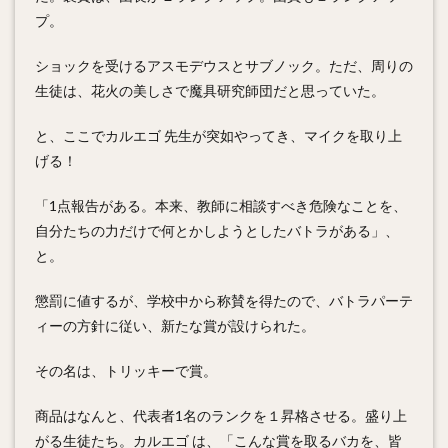
プ。
ショックを受けるアスモデウスとサブノック。ただ、周りの
生徒は、花火の美しさで魔具研究師団だと思っていた。
と、ここでカルエゴ 先生が突如やってき、マイクを取り上
げる！
「1点報告がある。本来、教師に相談すべき危険なことを、
自分たちの力だけで何とかしようとしたバトラがある」、
と。
懲罰に値するが、学校中から称賛を得たので、バトラパーテ
ィーの方針に従い、新たな賞が設けられた。
その名は、
トリッキーで賞
。
商品はなんと、代表者1名のランクを１昇格させる。盛り上
がる生徒たち。カルエゴ は、「こんな賞を取るバカを、皆