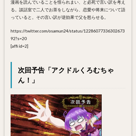
漫画を読んでいることを悟られまい、と必死で言い訳を考え
る。談話室で二人でお茶をしながら、恋愛や将来について語
っていると。その言い訳が逆効果で父を怒らせる。
https://twitter.com/osamun24/status/12286077336302673
92?s=20
[affi id=2]
次回予告「アクドルくろむちゃ
ん！」