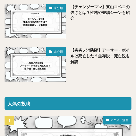
【チェンソーマン】東山コベニの
未分類
強さとは？性格や登場シーンも紹
介
【炎炎ノ消防隊】アーサー・ボイ
未分類
ルは死亡した？生存説・死亡説も
解説
人気の投稿
アニメ・漫画