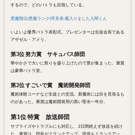
するので、どのバトラも目指している。
悪魔階位(悪魔ランク)早見表:魔入りました入間くん
いよいよ優秀バトラ表彰式。プレゼンターは生徒会長である
アザゼル・アメリ。
第3位 努力賞
サキュバス師団
華やかさで大いに祭りを盛り上げたので票が集まった。褒賞
は豪華バトラ室。
第2位 すごいで賞
魔術開発師団
魔術体験コーナなど生徒との交流。新魔術には目を見張るも
のがあった。褒賞は魔術開発用の黒い聖水一年分。
第1位 特賞
放送師団
サプライズやトラブルにも対応し、2日間絶えず放送を続け
た。褒賞は、団長が２ランクアップ。団員も１ランクアッ