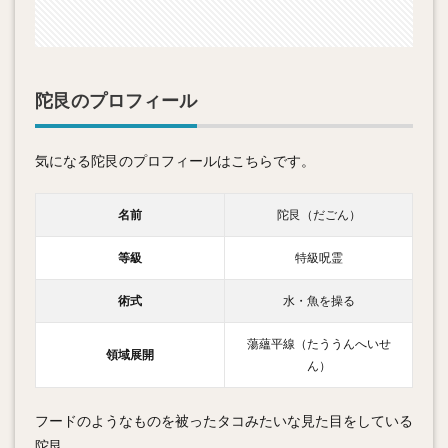
陀艮のプロフィール
気になる陀艮のプロフィールはこちらです。
名前
陀艮（だごん）
等級
特級呪霊
術式
水・魚を操る
蕩蘊平線（たううんへいせ
領域展開
ん）
フードのようなものを被ったタコみたいな見た目をしている
陀艮。