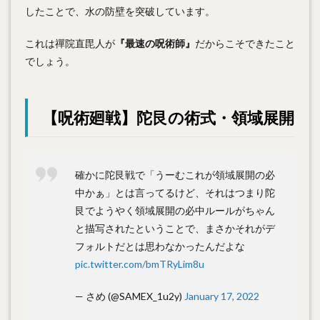
したことで、水の防壁を突破しています。
これは禪院直毘人が
『最速の呪術師』
だからこそできたこと
でしょう。
【呪術廻戦】陀艮の術式・領域展開
確かに陀艮戦で「うーむこれが領域展開の必
中かぁ」とは言ってるけど、それはつまり陀
艮でようやく領域展開の必中ルールがちゃん
と描写されたということで、まさかそれがデ
フォルトだとは思わなかったんだよな
pic.twitter.com/bmTRyLim8u
— さめ (@SAMEX_1u2y)
January 17, 2022