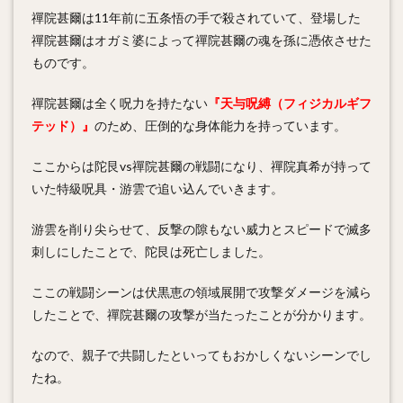
禪院甚爾は11年前に五条悟の手で殺されていて、登場した
禪院甚爾はオガミ婆によって禪院甚爾の魂を孫に憑依させた
ものです。
禪院甚爾は全く呪力を持たない
『天与呪縛（フィジカルギフ
テッド）』
のため、圧倒的な身体能力を持っています。
ここからは陀艮vs禪院甚爾の戦闘になり、禪院真希が持って
いた特級呪具・游雲で追い込んでいきます。
游雲を削り尖らせて、反撃の隙もない威力とスピードで滅多
刺しにしたことで、陀艮は死亡しました。
ここの戦闘シーンは伏黒恵の領域展開で攻撃ダメージを減ら
したことで、禪院甚爾の攻撃が当たったことが分かります。
なので、親子で共闘したといってもおかしくないシーンでし
たね。