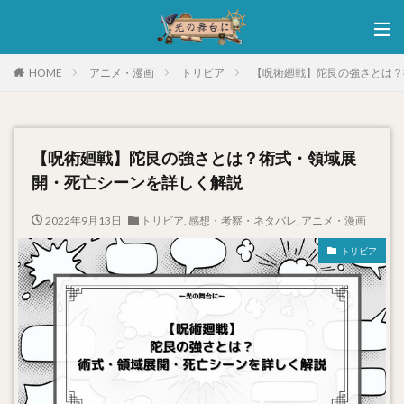
HOME
アニメ・漫画
トリビア
【呪術廻戦】陀艮の強さとは？
【呪術廻戦】陀艮の強さとは？術式・領域展
開・死亡シーンを詳しく解説
2022年9月13日
トリビア
,
感想・考察・ネタバレ
,
アニメ・漫画
トリビア