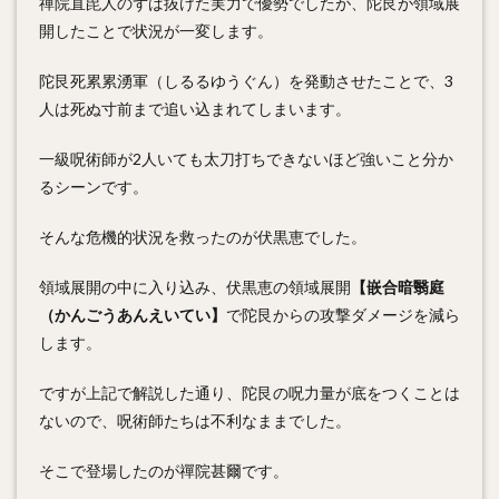
禪院直毘人のずば抜けた実力で優勢でしたが、陀艮が領域展
開したことで状況が一変します。
陀艮死累累湧軍（しるるゆうぐん）を発動させたことで、3
人は死ぬ寸前まで追い込まれてしまいます。
一級呪術師が2人いても太刀打ちできないほど強いこと分か
るシーンです。
そんな危機的状況を救ったのが伏黒恵でした。
領域展開の中に入り込み、伏黒恵の領域展開
【嵌合暗翳庭
（かんごうあんえいてい】
で陀艮からの攻撃ダメージを減ら
します。
ですが上記で解説した通り、陀艮の呪力量が底をつくことは
ないので、呪術師たちは不利なままでした。
そこで登場したのが禪院甚爾です。