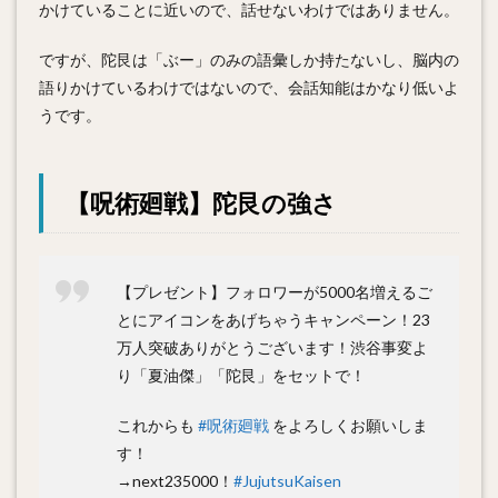
かけていることに近いので、話せないわけではありません。
ですが、陀艮は「ぶー」のみの語彙しか持たないし、脳内の
語りかけているわけではないので、会話知能はかなり低いよ
うです。
【呪術廻戦】陀艮の強さ
【プレゼント】フォロワーが5000名増えるご
とにアイコンをあげちゃうキャンペーン！23
万人突破ありがとうございます！渋谷事変よ
り「夏油傑」「陀艮」をセットで！
これからも
#呪術廻戦
をよろしくお願いしま
す！
→next235000！
#JujutsuKaisen