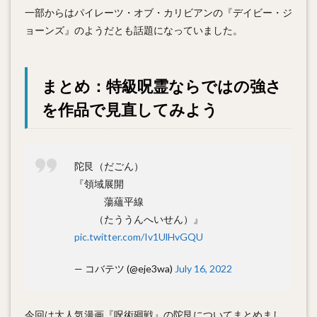
一部からはパイレーツ・オブ・カリビアンの『デイビー・ジ
ョーンズ』のようだとも話題になっていました。
まとめ：特級呪霊ならではの強さ
を作品で見直してみよう
陀艮（だごん）
『領域展開
蕩蘊平線
（たううんへいせん）』
pic.twitter.com/Iv1UlHvGQU
— コバテツ (@eje3wa)
July 16, 2022
今回は大人気漫画『呪術廻戦』の陀艮についてまとめまし