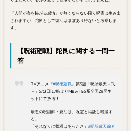
『人間が海を怖がる感情』が無くならない限り呪霊は生み出
されますが、陀艮として復活はほぼあり得ないと考察しま
す。
【呪術廻戦】陀艮に関する一問一
答
TVアニメ『
#呪術廻戦
』第5話「呪胎戴天－弐
－」5/1(日)17時よりMBS/TBS系全国28局ネ
ットにて放送!!
最悪の呪詛師・夏油は、呪霊と結託し暗躍す
る。
「それなりに収穫はあったさ」
#呪胎戴天編
#