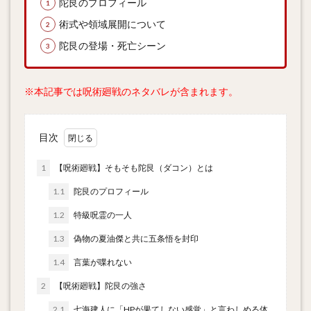
陀艮のプロフィール
術式や領域展開について
陀艮の登場・死亡シーン
※本記事では呪術廻戦のネタバレが含まれます。
目次
1
【呪術廻戦】そもそも陀艮（ダコン）とは
1.1
陀艮のプロフィール
1.2
特級呪霊の一人
1.3
偽物の夏油傑と共に五条悟を封印
1.4
言葉が喋れない
2
【呪術廻戦】陀艮の強さ
2.1
七海建人に「HPが果てしない感覚」と言わしめる体