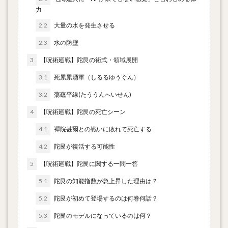
力
2.2
大量の水を発生させる
2.3
水の防壁
3
【呪術廻戦】陀艮の術式・領域展開
3.1
死累累湧軍（しるるゆうぐん）
3.2
蕩蘊平線(たううんへいせん)
4
【呪術廻戦】陀艮の死亡シーン
4.1
禪院甚爾との戦いに敗れて死亡する
4.2
陀艮が復活する可能性
5
【呪術廻戦】陀艮に関する一問一答
5.1
陀艮の知能指数が急上昇した理由は？
5.2
陀艮が初めて登場するのは何巻何話？
5.3
陀艮のモデルになっているのは何？