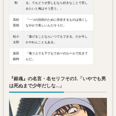
勲
る。でもどうせ苦しむなら好きなことで苦し
みたいと俺はそう思う。」
高杉
「一つの目的のために存在するものは強くし
晋助
なやかで美しいんだそうだ」
桂小
「逃げることならいつでもできる。だが今し
太郎
かやれんこともある」
坂田
「俺ァ上でも下でもてめーのルールで生きて
銀時
んだ」
『銀魂』の名言・名セリフその1.「いやでも男
は死ぬまで少年だしな…」