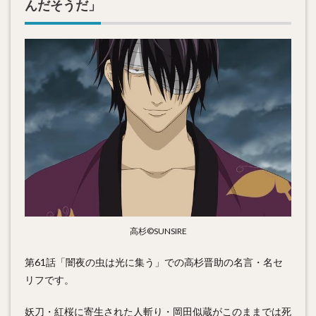
んだそうだ」
高杉©SUNSIRE
第61話「闇夜の虫は光に集う」での高杉晋助の名言・名セ
リフです。
妖刀・紅桜に寄生された人斬り・岡田似蔵がこのままでは死