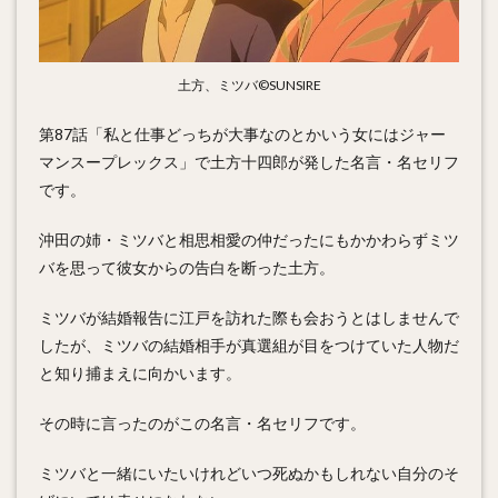
土方、ミツバ©SUNSIRE
第87話「私と仕事どっちが大事なのとかいう女にはジャー
マンスープレックス」で土方十四郎が発した名言・名セリフ
です。
沖田の姉・ミツバと相思相愛の仲だったにもかかわらずミツ
バを思って彼女からの告白を断った土方。
ミツバが結婚報告に江戸を訪れた際も会おうとはしませんで
したが、ミツバの結婚相手が真選組が目をつけていた人物だ
と知り捕まえに向かいます。
その時に言ったのがこの名言・名セリフです。
ミツバと一緒にいたいけれどいつ死ぬかもしれない自分のそ