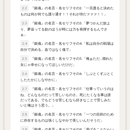
2.2
『銀魂』の名言・名セリフその2.「一旦護ると決めた
ものは何が何でも護り通す！！それが侍だァァァ！！」
2.3
『銀魂』の名言・名セリフその3.「夢つかんだ奴よ
り、夢追ってる奴のほうが時には力を発揮するもんでさ
ぁ」
2.4
『銀魂』の名言・名セリフその4.「私は自分の戦場は
自分で決める。血ではなく魂で」
2.5
『銀魂』の名言・名セリフその5.「俺ぁただ…惚れた
女にゃ幸せになってほしいだけだ」
2.6
『銀魂』の名言・名セリフその6.「しぶとくずぶとく
したたかにしなやかに」
2.7
『銀魂』の名言・名セリフその7.「仕事っていうのは
ね、どんなものだって苦しいものさ。死にたくなる事は誰
だってある。でもどうせ苦しむなら好きなことで苦しみた
いと俺はそう思う。」
2.8
『銀魂』の名言・名セリフその8.「一つの目的のため
に存在するものは強くしなやかで美しいんだそうだ」
2.9
『銀魂』の名言・名セリフその9.「逃げることならい