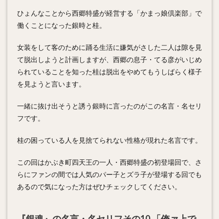
ひょんなことから西郷特盛が経営する「かまっ娘倶楽部」で
働くことになった銀時と桂。
女装をして客のために踊る生活に嫌気がさした二人は隙を見
て脱出しようと計画しますが、西郷の息子・てる彦がいじめ
られていることを知った桂は脱出をやめてもうしばらく様子
を見ようと言います。
一緒に抜け出そうと誘う銀時に言ったのがこの名言・名セリ
フです。
桂の困っている人を見捨てられない性格が現れた名言です。
この回はかぶき町四天王の一人・西郷特盛の初登場回で、さ
らにファンの間では人気のパー子とズラ子が登場する回でも
あるので気になった方はぜひチェックしてください。
『銀魂』の名言・名セリフその10.「俺ァ上で