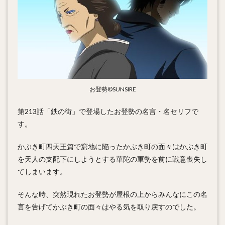
お登勢©SUNSIRE
第213話「鉄の街」で登場したお登勢の名言・名セリフで
す。
かぶき町四天王篇で窮地に陥ったかぶき町の面々はかぶき町
を天人の支配下にしようとする華陀の軍勢を前に戦意喪失し
てしまいます。
そんな時、突然現れたお登勢が屋根の上からみんなにこの名
言を告げてかぶき町の面々はやる気を取り戻すのでした。