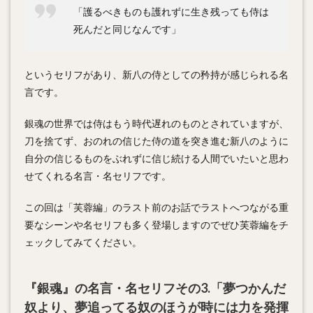
「護るべきものも護れずに生き残っても侍は
死んだと同じなんです」
というセリフがあり、新八の侍としての矜持が感じられる名
言です。
銀魂の世界では侍はもう時代遅れのものとされていますが、
刀を捨てず、おのれの信じた侍の道を突き進む新八のように
自分の信じるものをぶれずに信じ続ける人間でいたいと思わ
せてくれる名言・名セリフです。
この回は「芙蓉編」のラスト前のお話でラストへつながる重
要なシーンや名セリフも多く登場しますのでぜひ芙蓉編をチ
ェックしてみてください。
『銀魂』の名言・名セリフその3.「夢つかんだ
奴より、夢追ってる奴のほうが時には力を発揮