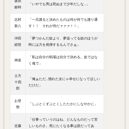
坂田
「いやでも男は死ぬまで少年だしな…」
銀時
志村
「一旦護ると決めたものは何が何でも護り通
新八
す！！ それが侍だァァァ！！」
沖田
「夢つかんだ奴より、夢追ってる奴のほうが
総悟
時には力を発揮するもんでさぁ」
「私は自分の戦場は自分で決める。血ではな
神楽
く魂で」
土方
「俺ぁただ…惚れた女にゃ幸せになってほしい
十四
だけだ」
郎
お登
「しぶとくずぶとくしたたかにしなやかに」
勢
「仕事っていうのはね、どんなものだって苦
近藤
しいものさ。死にたくなる事は誰だってあ